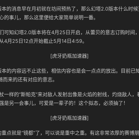
新版本的消息早在月初就在坊间预热了，那么幻塔2.0版本什么时
心的事儿，那么这里便给大家简单说明一番。
们可知幻塔2.0版本将在4月25日开启，从蕾贝的意志订购时间
4月25日12点开始截止5月14日4:59。
[虎牙奶瓶加速器]
0版本的内容远不止这些，相信内容也是会一点点的放出。目前已
伴随而来的还有对应的意志。
杖一样的“斯帕克”来对敌人发射出像是火焰的射线，灼烧敌人，
强是另一会事儿，可爱是一辈子的！这个拟态，必须抽了！
[虎牙奶瓶加速器]
新的重点就是“镜都”了，可以说是重中之重。有这非常浓厚的赛博