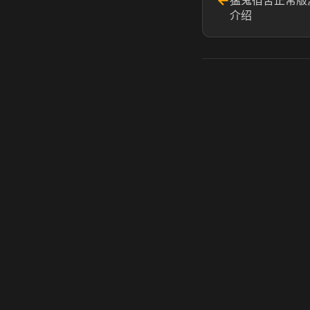
←
猛鬼宿舍正常版
介绍
虎牙奶瓶加速器