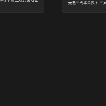
游戏下载 正版安装地址
光遇三周年兑换图 三
© 2025 虎牙