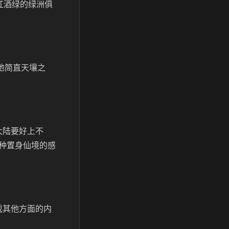
红酒绿的绿洲俱
地简直天壤之
大陆要好上不
种置身仙境的感
戏其他方面的内