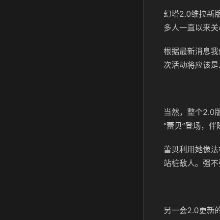
幻塔2.0维拉
多人一直以来关
根据最新消息我
次活动将应该是从
当然，整个2.
“蕾贝”登场，
蕾贝利用她像法
站桩敌人。强不
另一会2.0更