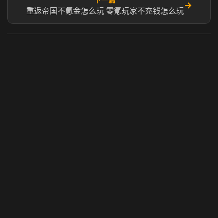
→
重返帝国不氪金怎么玩 零氪玩家不充钱怎么玩
虎牙奶瓶加速器
玩 Steam 用奶瓶 - 关键时刻奶你一口
© 2025 虎牙奶瓶加速器|广州虎牙信息科技有限公司. 保留