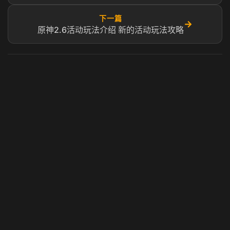
下一篇
→
原神2.6活动玩法介绍 新的活动玩法攻略
虎牙奶瓶加速器
玩 Steam 用奶瓶 - 关键时刻奶你一口