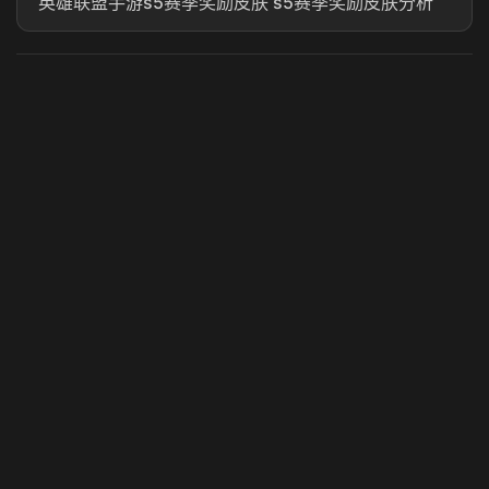
英雄联盟手游s5赛季奖励皮肤 s5赛季奖励皮肤分析
虎牙奶瓶加速器
玩 Steam 用奶瓶 - 关键时刻奶你一口
© 2025 虎牙奶瓶加速器|广州虎牙信息科技有限公司. 保留
所有权利.