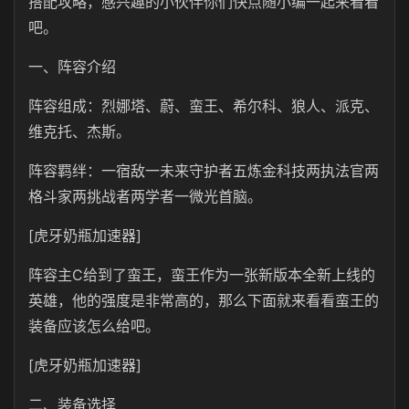
搭配攻略，感兴趣的小伙伴你们快点随小编一起来看看
吧。
一、阵容介绍
阵容组成：烈娜塔、蔚、蛮王、希尔科、狼人、派克、
维克托、杰斯。
阵容羁绊：一宿敌一未来守护者五炼金科技两执法官两
格斗家两挑战者两学者一微光首脑。
[虎牙奶瓶加速器]
阵容主C给到了蛮王，蛮王作为一张新版本全新上线的
英雄，他的强度是非常高的，那么下面就来看看蛮王的
装备应该怎么给吧。
[虎牙奶瓶加速器]
二、装备选择