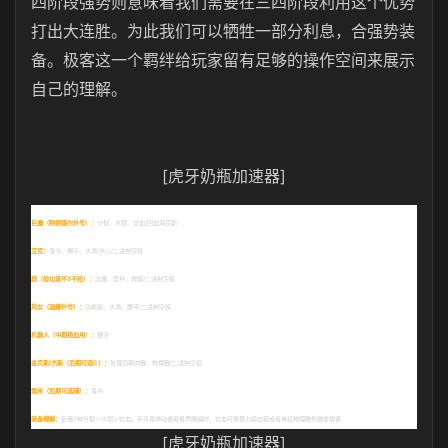
四阶段强势则意味着我们需要在三四阶段利用这个优势
打出大连胜。为此我们可以牺牲一部分利息，合强势装
备。极客这一个羁绊给玩家留有足够的操作空间来展示
自己的理解。
[虎牙奶瓶加速器]
巨魔（特朗德尔外号）：
分裂、水银、饮血
/
回血海克斯
艾克：
鬼书、帽子、水滴
/
冰心
/
二进制空投
蔚（捡垃圾不
3
不给）：
法爆、圣杯、救赎
/
二进制空投
风女（迦娜外号）：
功能装、水滴、腰带
/
二进制空投
机器人（中期稳血用）：
腰带
金克斯
/
杰斯（后期可选
C
）：
处理后期肉散、物理散
/
二进制空投
悠米（后期可选辅）：
鬼书
装备理解：
巨魔
3
神分裂＞水银＞饮血，有杀意律动或者星界赐福时，饮血可换暴力输出装或者单挂物理散件触发极客
[虎牙奶瓶加速器]