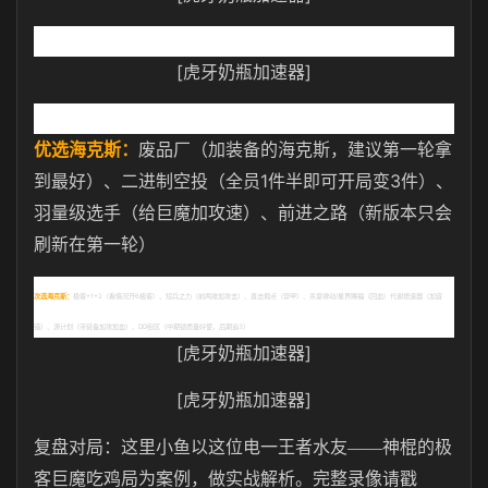
[虎牙奶瓶加速器]
优选海克斯：
废品厂（加装备的海克斯，建议第一轮拿
1
3
到最好）、二进制空投（全员
件半即可开局变
件）、
羽量级选手（给巨魔加攻速）、前进之路（新版本只会
刷新在第一轮）
次选海克斯：
极客
+1+2
（看情况开
6
极客）、短兵之力（前两排加攻击）、直击弱点（穿甲）、杀意律动
/
星界赐福（回血）代谢增速器（加容
错）、源计划（带装备加攻加血）、
DD
街区（中期锁质量好使，后期追
3
）
[虎牙奶瓶加速器]
[虎牙奶瓶加速器]
复盘对局：这里小鱼以这位电一王者水友——神棍的极
客巨魔吃鸡局为案例，做实战解析。完整录像请戳