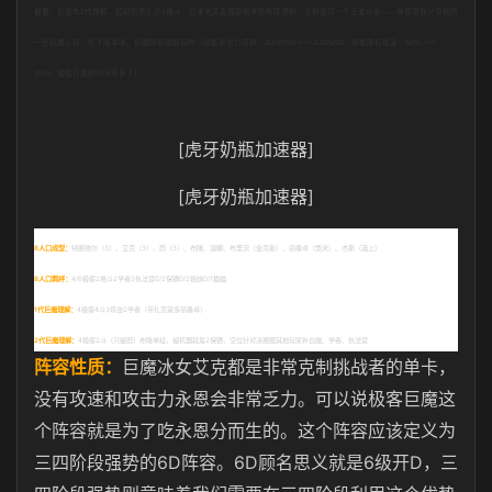
前言：
巨魔有
2
代理解，起初的带扎克
4
格斗，后来泡芙直播那偷来的布隆理解，这期是另一个王者水友——神棍跟我分享他的
一些巨魔心得，在下版本中，巨魔阵容是削弱的（
技能攻击力窃取：20/30/50 >>> 20/25/40
，
技能降低攻速：50% >>>
25%
）留给巨魔的时间不多了！
[虎牙奶瓶加速器]
[虎牙奶瓶加速器]
8
人口成型：
特朗德尔（
3
）、艾克（
3
）、蔚（
3
）、布隆、迦娜、布里茨（金克斯）、丽桑卓（悠米）、杰斯（选上）
8
人口羁绊：
4/6
极客
2
格斗
2
学者
2
执法官
0/2
保镖
0/2
姐妹
0/1
猫猫
1
代巨魔理解：
4
极客
4
斗
3
炼金
2
学者（带扎克蒙多丽桑卓）
2
代巨魔理解：
4
极客
2
斗（只留蔚）布隆单挂，留机器就是
2
保镖，空位针对决赛圈其他玩家补白魔、学者、执法官
阵容性质：
巨魔冰女艾克都是非常克制挑战者的单卡，
没有攻速和攻击力永恩会非常乏力。可以说极客巨魔这
个阵容就是为了吃永恩分而生的。这个阵容应该定义为
6D
6D
6
D
三四阶段强势的
阵容。
顾名思义就是
级开
，三