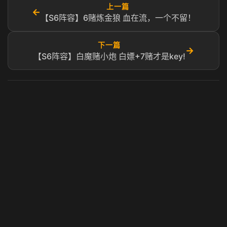
上一篇
←
【S6阵容】6赌炼金狼 血在流，一个不留！
下一篇
→
【S6阵容】白魔赌小炮 白嫖+7赌才是key!