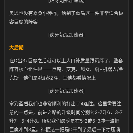
[虎牙奶瓶加速器]
奥恩也没有辜负小神棍，给到了蓝盾这一件非常适合极
客巨魔的阵容
[虎牙奶瓶加速器]
大后期
D
3x
在
出
巨魔之后就可以上人口补质量跟羁绊了，整套
+
/
阵容核心组件是——巨魔、艾克、风女、蔚
机器人
金
4
2
克斯，他们是
极客
斗，其他都看情况上
[虎牙奶瓶加速器]
4
拿到蓝盾我们也非常顺利的打出了
连胜。这里需要注
2-7
6
3-7
意的一点是，前进之路的升级时间分别为
升
，
7
5-4
8
5-2
5-3
升
，
升
。所以我们最晚是在
或
冲一波把
3
D
巨魔冲到
星。神棍这一把是
干到了最后一下才压哨