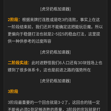
[虎牙奶瓶加速器]
2
3
阶段：
根据来牌打连胜或是吃
约连败，事实上在这
一阶段结束前，我们还并不能确定这把能玩巨魔。所以
2-5
5
更偏向于稳健打法也就是
拉
的稳血打法，这里提
供一种供参考的过度阵容
[虎牙奶瓶加速器]
6
30
二阶段实战：
此时进野怪我们
人口还有
块钱场上也
嫖到了很多体系卡，这也是前进之路的强势所在
[虎牙奶瓶加速器]
3
阶段
3
3-2
阶段最重要的一个回合就是
了，这回合的钱一定
D
3
不能省必须
到足够连胜的质量，
阶段的宗旨就是打