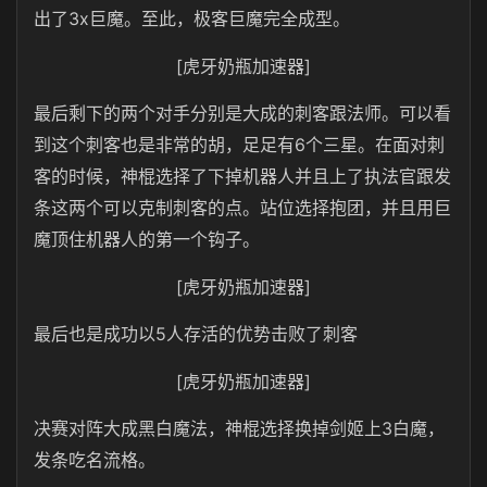
3x
出了
巨魔。至此，极客巨魔完全成型。
[虎牙奶瓶加速器]
最后剩下的两个对手分别是大成的刺客跟法师。可以看
6
到这个刺客也是非常的胡，足足有
个三星。在面对刺
客的时候，神棍选择了下掉机器人并且上了执法官跟发
条这两个可以克制刺客的点。站位选择抱团，并且用巨
魔顶住机器人的第一个钩子。
[虎牙奶瓶加速器]
5
最后也是成功以
人存活的优势击败了刺客
[虎牙奶瓶加速器]
3
决赛对阵大成黑白魔法，神棍选择换掉剑姬上
白魔，
发条吃名流格。