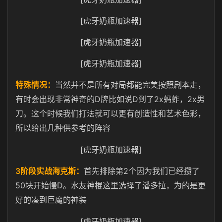
[虎牙奶瓶加速器]
[虎牙奶瓶加速器]
[虎牙奶瓶加速器]
特殊情况：
当然并不是所有对局都能完美按照剧本走，
D
D
2x
2x
有时会出现非常神奇的
牌比如说
到了
蚂蚱，
男
刀。这个时候我们打法就可以更有创造性和艺术色彩，
所以给出几种供参考的阵容
[虎牙奶瓶加速器]
3
2
阶段实战海克斯：
首先排除第
个因为我们已经攒了
50
D
块开始慢
。水友神棍这里选择了潘多拉，为的是更
好的凑到巨魔的神装
[虎牙奶瓶加速器]