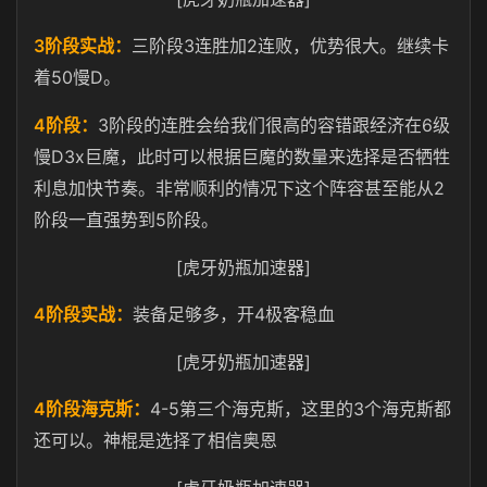
3
3
2
阶段实战：
三阶段
连胜加
连败，优势很大。继续卡
50
D
着
慢
。
4
3
6
阶段：
阶段的连胜会给我们很高的容错跟经济在
级
D3x
慢
巨魔，此时可以根据巨魔的数量来选择是否牺牲
2
利息加快节奏。非常顺利的情况下这个阵容甚至能从
5
阶段一直强势到
阶段。
[虎牙奶瓶加速器]
4
4
阶段实战：
装备足够多，开
极客稳血
[虎牙奶瓶加速器]
4
4-5
3
阶段海克斯：
第三个海克斯，这里的
个海克斯都
还可以。神棍是选择了相信奥恩