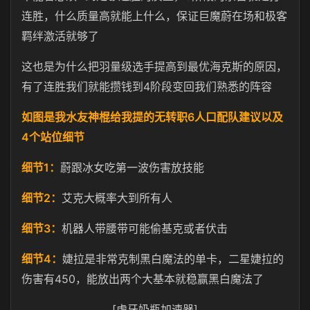
连胜，什么质量高就能上什么，保证巨魔蔚在场和极客
羁绊激活就够了
这也是为什么把羽量级选手提高到最优海克斯的原因，
4
有了连胜我们就能攒钱到
阶段变回我们熟悉的阵容
6
如图是我水友神棍给我提的无转职
人口配队建议以及
4
个站位细节
1
细节
：
蔚跟冰女吃第一波伤害放技能
2
细节
：
艾克大概率大到所有人
3
细节
：
机器人带腰带可能偷基克或者伏击
4
细节
：
婕拉是非常克制黑白魔法的单卡，二星婕拉的
450
伤害有
，能放出两个大基本就稳赢黑白魔法了
[虎牙奶瓶加速器]