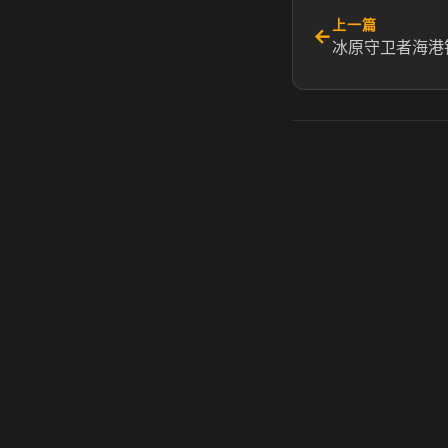
上一篇
←
冰原守卫者海港
虎牙奶瓶加速器