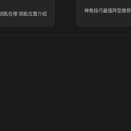
神角技巧最强阵型推荐
钥匙在哪 钥匙位置介绍
© 2025 虎牙