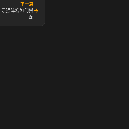
下一篇
→
 最强阵容如何搭
配
玩 Steam 用奶瓶 - 关键时刻奶你一口
奶瓶加速器|广州虎牙信息科技有限公司. 保留所有权利.