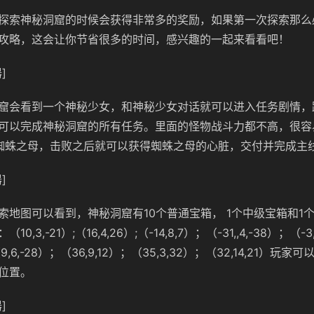
探索神秘洞窟的时候会获得非常多的奖励，如果第一次探索那么
攻略，这会让你节省很多的时间，感兴趣的一起来看看吧！
]
窟会看到一个神秘少女，和神秘少女对话就可以进入任务剧情，
可以完成神秘洞窟的所有任务。里面的怪物战斗力都不高，很容
是蜘蛛之母，击败之后就可以获得蜘蛛之母的心脏，交付并完成主
]
索地图可以看到，神秘洞窟有10个普通宝箱， 1个中级宝箱和1
,3,-21）;（16,4,26）;（-14,8,7）；（-31,,4,-38）；（-3,
；（9,6,-28）；（36,9,12）；（35,3,32）；（32,14,21）
位置。
]