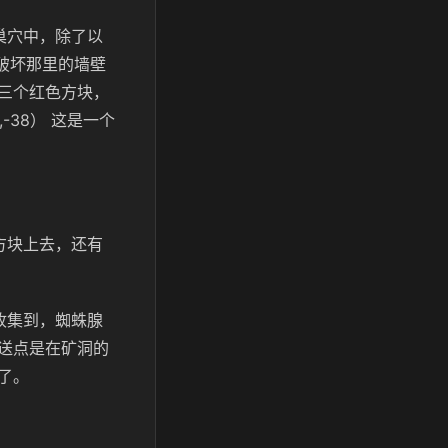
巢穴中，除了以
，破坏那里的墙壁
三个红色方块，
38） 这是一个
方块上去，还有
收集到，蜘蛛腺
送点是在矿洞的
了。