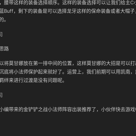
，腰带这样的装备选择顺序。这样的装备选择可以让我们给主C
蓝Buff，剩下的装备是可以选择龙牙这样的保命装备或者大帽
的。
]
思路
以将莫甘娜放在第一排中间的位置，这样莫甘娜的大招是可以打
沉底将小法师保护起来就好了。运营上，我们前期可以用凯南，
羁绊来进行过渡是没有问题呢。
]
小编带来的金铲铲之战小法师阵容出装推荐了，小伙伴快去游戏