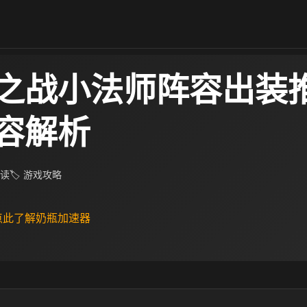
之战小法师阵容出装推
容解析
阅读
🏷 游戏攻略
 点此了解奶瓶加速器