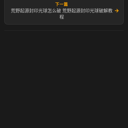
下一篇
→
荒野起源封印光球怎么破 荒野起源封印光球破解教
程
虎牙奶瓶加速器
玩 Steam 用奶瓶 - 关键时刻奶你一口