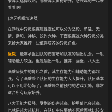
录异灵选择攻略，哪些异灵值得培养，感兴趣的一起来
看看吧！
[虎牙奶瓶加速器]
在游戏中异灵根据属性定位可以分为坚毅、勇猛、无
情、亲和、神秘、狡诈六种。下面根据这六种异灵分类
来给大家推荐一些值得培养的异灵角色。
坚毅
：能够承担团队的伤害增加队友的输出机会，一般
辅助能力较强，但是输出一般。推荐：画壁、八大王
画壁坚毅中的角色之首，其生存能力和辅助能力都超
强，有了画壁整个队伍的生存能力大大提升，队伍基本
可以不用带奶妈了，画壁是之前预约的游戏奖励，非常
适合所有玩家培养。
八大王能力极强，受到的伤害越高，护甲值也会越高，
也就是越大越抗打，在队伍中只要他不死后面就比较安