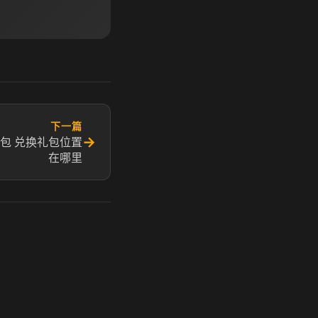
下一篇
→
包 兑换礼包位置
在哪里