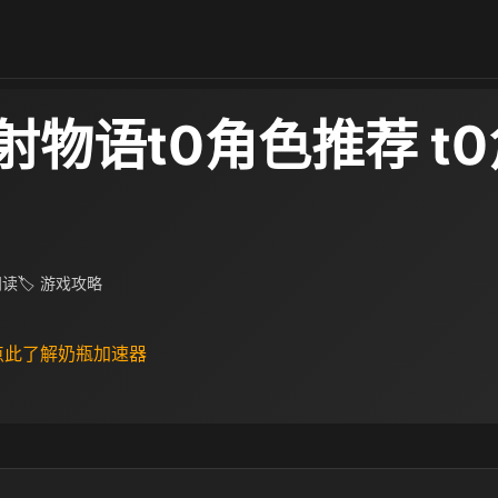
射物语t0角色推荐 t
阅读
🏷 游戏攻略
 点此了解奶瓶加速器