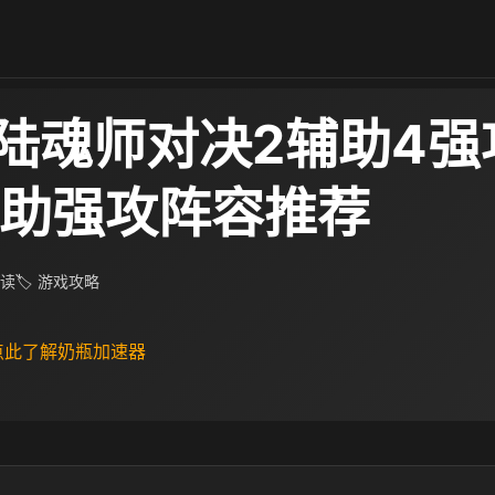
陆魂师对决2辅助4强
辅助强攻阵容推荐
阅读
🏷 游戏攻略
 点此了解奶瓶加速器