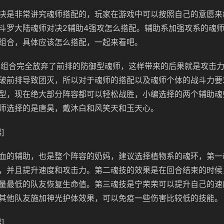
决是非常讲究魂师搭配的，玩家在游戏中可以按照自己的意愿来
斗罗大陆魂师对决2辅助4强攻怎么搭配。辅助系加强攻系的魂
组合，具体应该怎么搭配，一起来看吧。
的组合完全放弃了前排的防御型魂师，这样带来的后果就是攻击
破前排导致团灭，所以对于魂师的搭配以及魂师个体的战斗力要
型，现在绝大部分阵容都可以轻松战胜，小编选择的两个辅助魂
师选择的是唐昊，戴沐白和风笑天和玉天心。
]
血的辅助，也是整个阵容的奶妈，建议选择植物系的魂环，第一
，并且提升速度和攻击力。第二魂技的效果是在回合结束的时候
量最低的队友恢复生命值。第三魂技是宁荣荣可以提升自己的速
其他队友施加神光护体效果，可以免疫一些伤害比较低的技能。
]