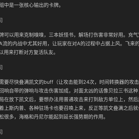
组中是一张核心输出的卡牌。
]
牌可以用来克制嗅嗅，三本妖怪书，解场打伤害非常好用。充气咒
A流的内战中尤其好用，让玩家在对A的过程中占据上风。飞来
可以用来打断对方复活队友。
]
需要尽快叠满凯文的buff（让攻击能到24次，时间转换器的攻
回响自带的弹响与攻击伤害加成，对面太凶的话像贝拉三书这种
局在放下凯文后，要想办法用普通攻击来打到敌方单位上，然后
着上斯内普、各种驻场卡也要召唤上来，反正等凯文叠满之后就
松很多，海格和丹尼尔能起到延长强势期的作用。
]