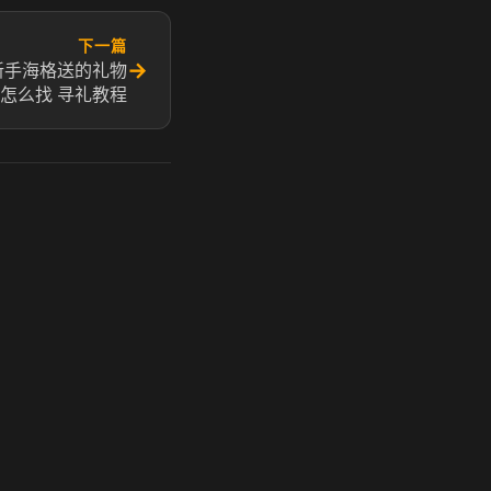
下一篇
→
新手海格送的礼物
怎么找 寻礼教程
玩 Steam 用奶瓶 - 关键时刻奶你一口