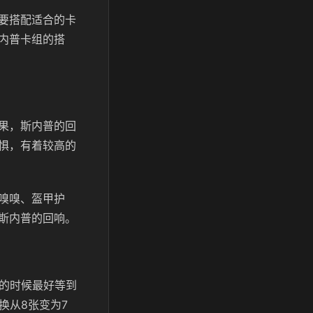
要搭配适合的卡
内普卡组的搭
果，斯内普的回
惧，有着较高的
嗅嗅、盔甲护
斯内普的回响。
用的时候最好等到
换从8张变为7