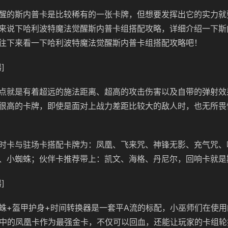
醒的斯内普卡是比较稀有的一张卡牌，但想要发挥出它的实力就
来说下哈利波特魔法觉醒斯内普卡组搭配攻略，详细介绍一下斯
往下来看一下哈利波特魔法觉醒斯内普卡组搭配攻略吧！
]
点就是有着超远的施法距离、超高的攻击伤害以及自带的弹射效
很高的卡牌，即使是面对上战力差距比较大的敌人时，也无所畏
时卡与驻场卡搭配卡牌为：凤凰、飞来咒、神锋无影、充气咒、
、小蜘蛛；伙伴卡推荐带上：凯文、海格、丹尼尔，回响卡就是
]
蛛+盔甲护身+时间转换器是一套平A流的标配，小巫师们在使
组中的凤凰卡作为最强金卡，不仅可以回血，还能让玩家的卡组轮