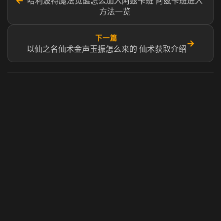
←
哈利波特魔法觉醒怎么加入阿兹卡班 阿兹卡班进入
方法一览
下一篇
→
以仙之名仙术金声玉振怎么来的 仙术获取介绍