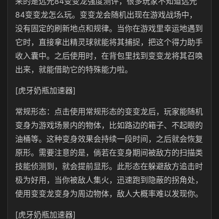
来的是远光84变变龙强度测评，很多玩家不知道远光
84变变龙怎么玩。变变龙会随机出现在游戏战场中，
没有固定的刷新地点和规律。当你在游戏里幸运地遇到
它时，直接拿出精灵球就能将其捕捉，把这个得力助手
收入囊中。之后使用时，在背包里找到变变龙将其召唤
出来，就能借助它的特殊能力啦。
[虎牙奶瓶加速器]
常规形态：点击使用常规形态的变变龙后，玩家能随机
变身为游戏场景内的物体，比如路边的箱子、不起眼的
油桶等。这种变身效果会持续一段时间，之后就会恢复
原形。需要注意的是，倘若在变身期间被敌方的扫描类
技能侦测到，就会提前显形。此形态在躲避敌方追击时
极为好用，当你被敌人集火，迅速跑到隐蔽的拐角处，
使用变变龙变身为周边物体，敌人大概率难以发现你。
[虎牙奶瓶加速器]