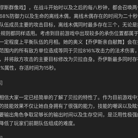
缪斯群像戏】，在战斗开始时以及之后的每八秒钟，都会召唤两
，68%防御力以及生命的离线木偶，离线木偶存在的时间为二十
队伍成员主要的攻击目标，离线木偶同时最多存在三个，无论是挑
条规则都同样适用。考虑到目前游戏中出现较多的承伤位置都属
一定程度上平衡队伍的月相。她的奥义【乔伊斯亲自献舞】会在
范围内的所有敌方单位造成等同于贝拉816%攻击力的法术伤害
，并将敌方攻击的主要目标修改为贝拉自身。乔伊斯最多同时存
0%属性，存活时间为15秒。
]
相信大家一定已经简单的了解了贝拉的特性了。作为目前游戏中
的技能效果不仅让她自身拥有了很强的能力，技能的嘲讽以及眩
要输出角色争取足够长的输出时间以及生存空间，是泛用性极强
降低了玩家们前期队伍组成的难度。