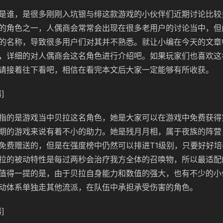
是谁，是很多刚刚入坑银与绯这款游戏的小伙伴们近期讨论比较
的角色之一，人偶商会常常会出现在很多老用户的讨论当中，但
的名称，导致很多用户们对其并不熟悉。就让小编在今天的文章
，详细的对人偶商会这名角色进行介绍吧。如果玩家们也喜欢这
请接着往下看吧，相信在看完本文后大家一定能够有所收获。
]
指的是游戏当中贝拉这名角色，她是大家可以在游戏中免费获得第
期的游戏来说有着不小的助力。她是残月月相，属于夜族的阵营
免费赠送的，但是在强度榜中仍然可以排进T1级别，只要好好
拉的被动特性是每过两秒会治疗我方全体的召唤物，所以最适配
值得一提的是，由于贝拉自身能力和数值的强大，也有不少的小
动体系单独走其他流派，在队伍中承担承受伤害的角色。
]