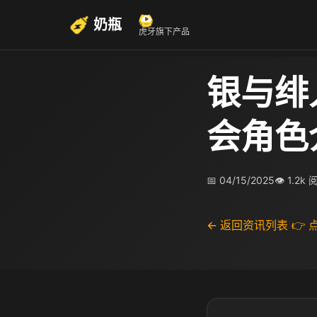
奶瓶
虎牙旗下产品
银与绯
会角色
📅 04/15/2025
👁 1.2k
← 返回资讯列表
👉