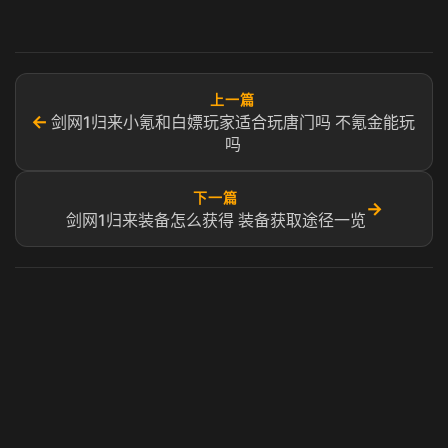
上一篇
←
剑网1归来小氪和白嫖玩家适合玩唐门吗 不氪金能玩
吗
下一篇
→
剑网1归来装备怎么获得 装备获取途径一览