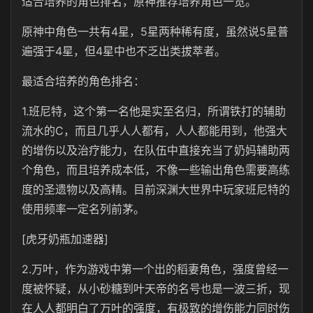
适合培养的角色排名，原神推荐培养角色一览。
原神中角色一共有4星，5星两种稀有度，虽然说5星普
遍强于4星，但4星中也不乏出类拔萃者。
最适合培养的角色排名：
1.班尼特，这个第一名他是实至名归，所谓铁打的辅助
流水的C，而且几乎人人都有，人人都能用到，他强大
的增伤以及治疗能力，在队伍中直接充当了奶妈辅助两
个角色，而且培养成本低，不像一些输出角色需要高练
度的圣遗物以及高精。目前深渊大世界中玩家班尼特的
使用频率一定名列前茅。
[虎牙奶瓶加速器]
2.万叶，作为游戏中第一个出的稻妻角色，强度曾经一
度被怀疑，从小砂糖到叶天帝的名号也是一波三折，现
在人人都明白了万叶的强度，有极致的增伤能力同时伤