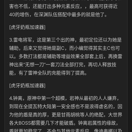
害也不低，还能打出多种元素反应，，最高可获得近
40的增伤，在深渊队伍搭配中最多的就是他了。
[虎牙奶瓶加速器]
3.雷电将军，这是第三个出的神，最初定位还以为她是
辅助，后来又觉得她是副C，而小编觉得其实主C也可
以。多数打法都是辅助等增益效果全部套上后，再换雷
神出来“无想一刀”一套刀法全部打完，再切人释放技
能，有了雷神全队的充能得到了提高。
[虎牙奶瓶加速器]
4.钟离，原神中第一个超模，岩神从最初的人人嫌弃，
到现在全提瓦特大陆第一安全感也不是浪得虚名的，因
为他的盾是真的厚，更是甘雨胡桃等人的绝配，大世界
各大BOSS都需要几下才能破盾。钟离岩属性的缘故，
盾就更加稳定了，不会与其他元素反应，像迪奥娜以及