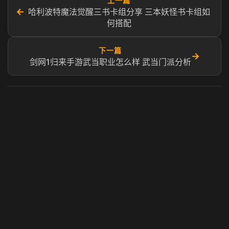
上一篇
←
哈利波特魔法觉醒三书卡组分享 三本妖怪书卡组如
何搭配
下一篇
→
剑网1归来手游武当职业怎么样 武当门派分析