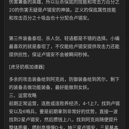
伤害兼备的英雄，所以巨杀保底的技能和攻击力百分之
20的伤害无疑是卢锡安的神装。正义的保底属性技能
和攻击百分之十吸血也十分契合卢锡安。
第三件装备泰坦、杀人剑、轻语都是不错的选择。小编
最喜欢的就是泰坦了，不仅能给卢锡安提供攻击力还能
提供抗性，保证卢锡安不会被瞬间秒掉。
[虎牙奶瓶加速器]
多余的攻击装备给到阿克尚，防御装备给到芮尔，剩下
的装备去做功能装备，最好能做到女妖。
三、运营攻略
前期正常运营，连胜或连败养经济，4-1上7，找到卢锡
安以及6哨兵，要是前期拿到非常好的优势，直接一波
找到2星卢锡安，然后攒钱上八，找到阿克尚随便提升
整体质量，攒利息慢慢D卡，抽三星卢锡安，三星基本