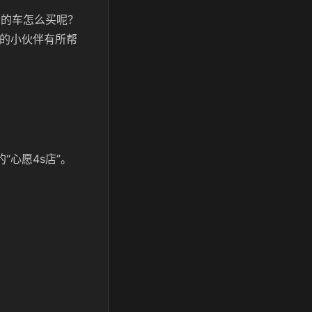
店的车怎么买呢？
辆的小伙伴有所帮
心愿4s店”。