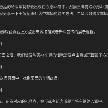
极品的绝版车辆都会出现在心愿4s店中，然而王牌竞速心愿4s
家分享一下王牌竞速4s店中车辆的购买方法，希望会对购买车
的游戏首页右上方点击商城按钮或者新车宣传的展示框框。
]
页面之后，我们想要购买4s车辆的话就需要点击商城页面最下方的“
]
的商品页面中，找到里面的车辆商品。
]
标，花费对应的礼品点、金币或者纪念币即可将车辆纳入囊中。