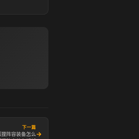
下一篇
→
狐狸阵容装备怎么