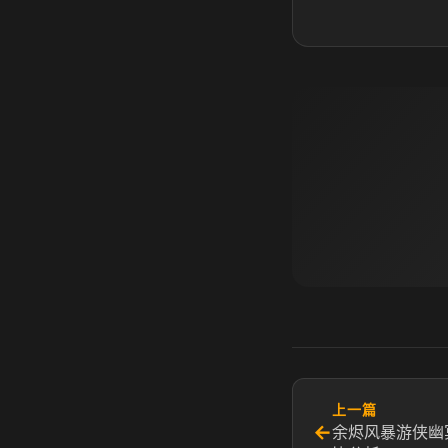
上一篇
←
余烬风暴游侠幽