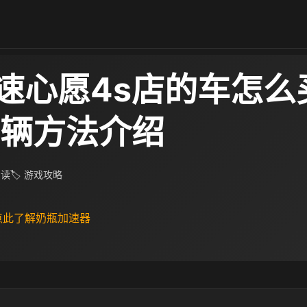
速心愿4s店的车怎么
车辆方法介绍
阅读
🏷 游戏攻略
 点此了解奶瓶加速器