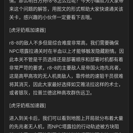
情。那么明日方舟r8-8怎么过呢？今天小编就为大家带
来这个问题的解答，用图文的形式帮助大家快速通关该
关卡，感兴趣的小伙伴一定要看下去哦。
[虎牙奶瓶加速器]
r8-8的敌人不多但是综合难度非常高，我们需要确保
NPC塔露拉通关时在半血以上才能够触发隐藏剧情。因
此本关不管是干员选择还是部署顺序和部署时机都有着
非常严苛的要求，r8-8的主要敌人是帝国火炮先兆者，
这是高甲高攻的无人机类敌人，靠传统的速狙干员很难
将其消灭，因此大家最好选择如艾雅法拉这样的术士，
或者银灰，拉普兰德这种高攻群伤远卫。
[虎牙奶瓶加速器]
进入到关卡后，我们可以看到地图上开局就分布着大量
的先兆者无人机，而NPC塔露拉的行动轨迹被方块阻