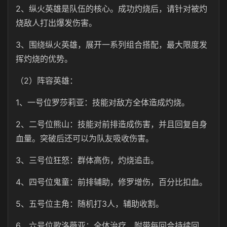
2、纵火英雄是队伍的核心。成功灼烧后，请针对被灼
烧敌人打出爆发伤害。
3、围绕纵火英雄，展开一系列组合搭配，最大限度发
挥灼烧的优势。
（2）阵容英雄：
1、一号位罗莎莉亚：技能对敌方全体造成灼烧。
2、二号位熊山：技能对前排造成伤害，并且回复自身
血量。突破后还可以为队友吸收伤害。
3、三号位狂怒：群体高伤，灼烧追击。
4、四号位鬼童：前排辅助，修罗增伤，百分比扣血。
5、五号位主角：随机打3人，辅助收割。
6、六号位歌洛薇亚：全体治疗，附带每回合持续回