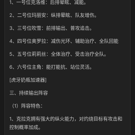
1、一号位克洛维：后排晕眩、减能。
2、二号位玛丽安：纵排晕眩、队友增伤。
3、三号位吹雪：前排输出、普攻追击。
4、四号位奥罗拉：减伤光环、辅助治疗、全队回能
5、五号位莉莉丝：全体治疗、受击治疗全队。
6、六号位主角：能打能抗、站位灵活。
[虎牙奶瓶加速器]
三、持续输出阵容
（1）阵容特色：
1、克拉克拥有强大的纵火能力，对灼烧目标有攻击和
控制概率加成。