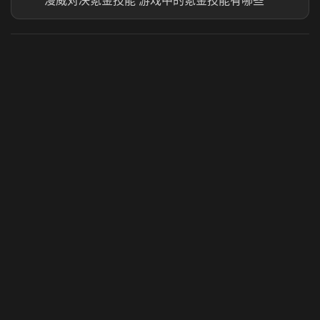
漫威对决氪金技能 游戏中的氪金技能有哪些
虎牙奶瓶加速器
玩 Steam 用奶瓶 - 关键时刻奶你一口
© 2025 虎牙奶瓶加速器|广州虎牙信息科技有限公司. 保留
所有权利.