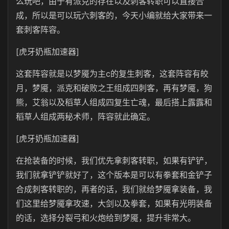
么玩吧，由于有派克的存在以及刺客转职可以直接合
成，所以是可以玩六刺客的，今天小编就给大家带来一
套刺客阵容。
[虎牙奶瓶加速器]
这套阵容就是以梦魇为主c的复生刺客，这套阵容有皎
月，梦魇，派克和破败之王组成四刺客，再有梦魇，狗
熊，艾翁以及稻草人组成四复生亡魂，最后搭上露露和
稻草人组成两秘术师，阵容就此确定。
[虎牙奶瓶加速器]
在抢装备的时候，我们优先拿刺客转职，如果有铲铲，
我们就拿铲铲就好了，这个版本是可以有拳套和金铲子
合成刺客转职的，再者的话，我们就给梦魇拿装备，我
们这里给梦魇拿攻速，大剑以及拳套，如果有光明装备
的话，选择分裂弓和火炮给到梦魇，提升非常大。