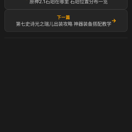
原神2.1石珀在哪里 石珀位置分布一览
下一篇
→
第七史诗光之瑞儿出装攻略 神器装备搭配教学
虎牙奶瓶加速器