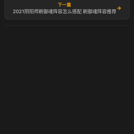
下一篇
→
2021阴阳师刷御魂阵容怎么搭配 刷御魂阵容推荐
虎牙奶瓶加速器
玩 Steam 用奶瓶 - 关键时刻奶你一口