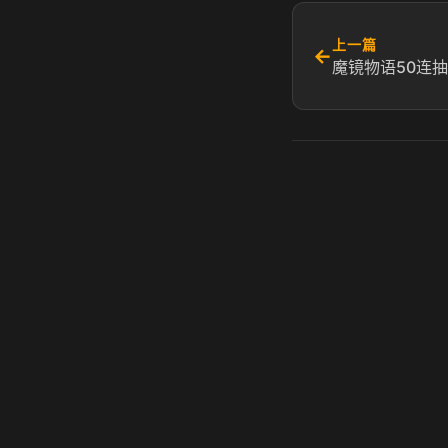
上一篇
←
魔镜物语50连