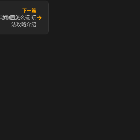
下一篇
→
动物园怎么玩 玩
法攻略介绍
玩 Steam 用奶瓶 - 关键时刻奶你一口