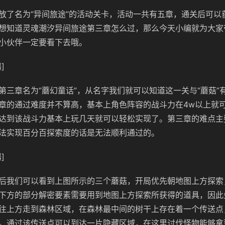
放了名为“异间旅途”的活动关卡，活动一共有五章，通关后可以
想知道灵魂潮汐异间旅途第三章怎么过，那么今天小编就为大家
小伙伴一定要看下去哦。
]
第三章名为“蘑幻童话”，从名字我们就可以知道这一关与“蘑菇”
章的通过难度并不算高，基本上角色阵容的战斗力在4w以上就
达到该战斗力基本上玩几天就可以轻松实现了。第三章的难点主
法实现百分百探索度的话是无法顺利通过的。
]
后我们可以看到上图所示的三个蘑菇，开局优先朝地图上方探索
下方的部分解密要素需要用到地图上方探索所获得的道具，因此
往上方走到森林区域，在森林最中间的树干上存在着一个传送点
。通过该传送点可以到达一片隐藏区域，在这里讨伐怪物能够拿