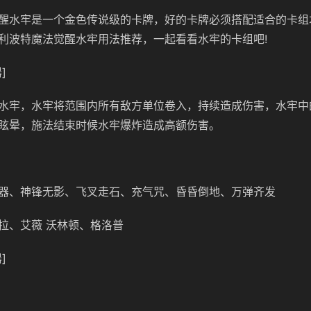
醒水牢是一个金色传说级的卡牌，好的卡牌必须搭配适合的卡组
利波特魔法觉醒水牢用法推荐，一起看看水牢的卡组吧!
]
水牢，水牢将范围内所有敌方单位卷入，持续造成伤害，水牢中
眩晕，施法结束时候水牢爆炸造成高额伤害。
器、神锋无影、飞叉走石、充气咒、昏昏倒地、万弹齐发
拉、艾薇 沃林顿、格洛普
]