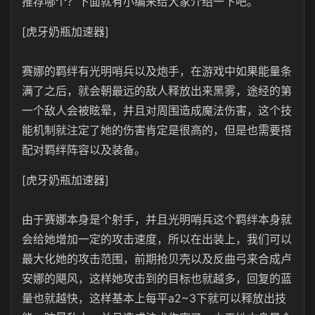
推荐哪个？下面就有小编来给大家介绍一下吧。
[虎牙奶瓶加速器]
赛娜的羁绊有光明哨兵以及炮手，在游戏中如果能量条
满了之后，就会朝最远的敌人释放出来黑雾，途经的第
一个敌人会被眩晕，并且对周围造成魔法伤害，这个技
能机制就注定了她的伤害肯定是很高的，但是也需要搭
配对羁绊阵容以及装备。
[虎牙奶瓶加速器]
由于赛娜本身是个射手，并且光明哨兵这个羁绊本身就
会给她增加一定的攻击速度，所以在出装上，我们可以
最大化她的攻击范围，前期抢贝壳以及反曲弓来合成卢
安娜的飓风，这样她攻击到的目标也就越多，回复的蓝
量也就越快，这样基本上每平a2~3下就可以释放出技