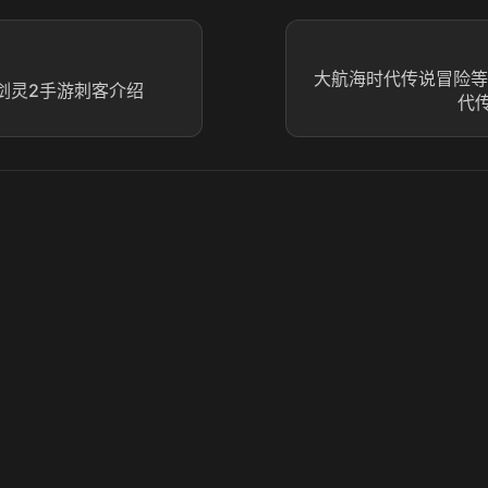
大航海时代传说冒险等
 剑灵2手游刺客介绍
代