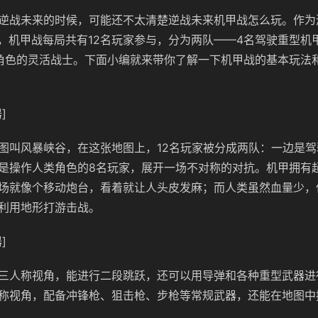
逆战未来的时候，可能还不太清楚逆战未来机甲战怎么玩。作为
一，机甲战每局共有12名玩家参与，分为两队——4名驾驶重型机甲
角色的灵活战士。下面小编就来带你了解一下机甲战的基本玩法
]
图叫风暴峡谷，在这张地图上，12名玩家被分成两队：一边是驾
是操作人类角色的8名玩家，展开一场不对称的对抗。机甲拥有
场就像个移动炮台，看着就让人头皮发麻；而人类虽然血量少，
利用地形打游击战。
]
三人称视角，能进行二段跳跃，还可以用导弹和各种重型武器进
称视角，配备冲锋枪、狙击枪、步枪等常规武器，还能在地图中