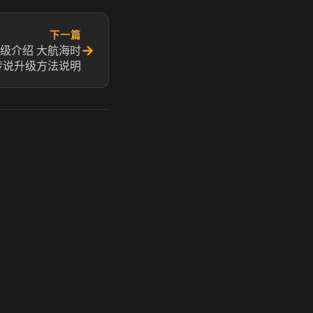
下一篇
→
级介绍 大航海时
传说升级方法说明