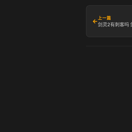
上一篇
←
剑灵2有刺客吗