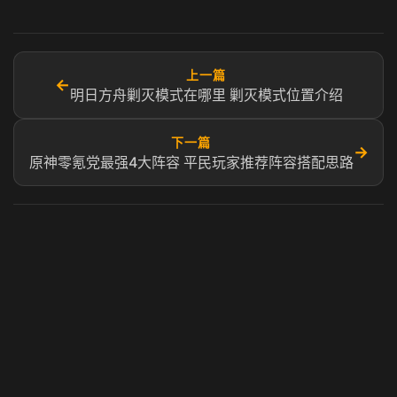
上一篇
←
明日方舟剿灭模式在哪里 剿灭模式位置介绍
下一篇
→
原神零氪党最强4大阵容 平民玩家推荐阵容搭配思路