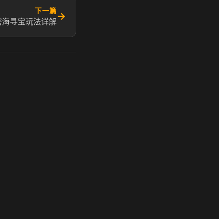
下一篇
→
密海寻宝玩法详解
玩 Steam 用奶瓶 - 关键时刻奶你一口
奶瓶加速器|广州虎牙信息科技有限公司. 保留所有权利.