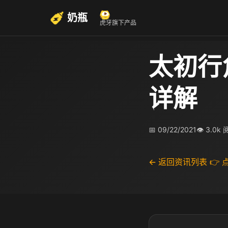
奶瓶
虎牙旗下产品
太初行
详解
📅 09/22/2021
👁 3.0k
← 返回资讯列表
👉