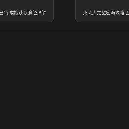
里领 嫦娥获取途径详解
火柴人觉醒密海攻略 
© 2025 虎牙