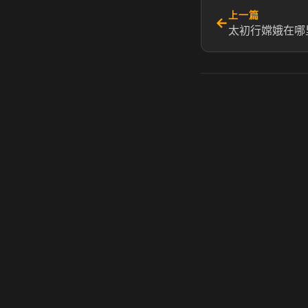
上一篇
←
太初行嫦娥在哪
虎牙奶瓶加速器