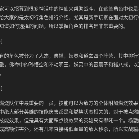
家可以招募到很多神话中的神仙来帮助战斗，在这些角色中也是
给大家的是太初行角色排行介绍。尤其是新手玩家在面对太初行
知道如何选择的问题，所以掌握角色的排名是非常重要的。
]
有的角色被分为了人杰，佛禅，妖灵和道玄四个阵营，其中排行
戬，佛禅中的孙悟空和不动明王，妖灵中的雷震子和猪八戒，以
。
]
燃烧队伍中最重要的一员，技能可以为敌方的全体附加燃烧效果
中绝大部分英雄的技能伤害都是和燃烧状态相关的，对于被点燃
技能效果，但是具有大面积点绕效果的英雄只有哪吒一个。杨戬
成高额伤害外，还有几率直接将低血量的敌人秒杀，所以实战输