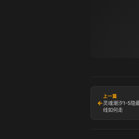
上一篇
←
灵魂潮汐1-5隐
线如何走