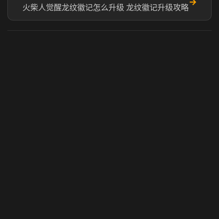
→
火柴人觉醒龙纹徽记怎么升级 龙纹徽记升级攻略
虎牙奶瓶加速器
玩 Steam 用奶瓶 - 关键时刻奶你一口
© 2025 虎牙奶瓶加速器|广州虎牙信息科技有限公司. 保留