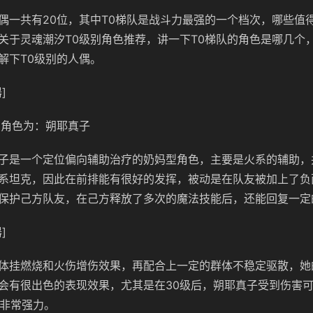
偶一共有20位，其中T0梯队是战斗力最强的一个档次，哪些值
关于灵魂潮汐T0级别角色推荐，讲一下T0梯队的角色是哪几个
解下T0级别的人偶。
]
0角色为：朔耶真子
子是一个定位偏向辅助治疗的奶妈型角色，主要是火系的辅助，
系坦克，因此在前排能有很好的发挥，被动是在队友被加上了负
保护己方队友，在己方释放了多次的魔法技能后，还能回复一定
]
体挂燃烧和火伤增伤效果，再配合上一定的群体不稳定驱散，她
会有很出色的表现效果，尤其是在30级后，朔耶真子受到伤害
效果非常强力。