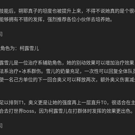
技能后，朔耶真子的坦度也被提升上来，不得不说她真的是个很
能够拥有不错的发挥，强烈推荐各位小伙伴去培养她。
]
0角色为：柯露雪儿
露雪儿是一位治疗系辅助角色，她的别动效果可以增加治疗效果，
法系治疗+冰系群伤。雪儿的奶量充足，一次性可以回复全体队
使一名己方单位的下一回合奥义可以释放两次，额外奥义伤害减
足以排到T1，奥义更是让她的强度再上一层直升T0，很适合在
合去打世界boss，因为柯露雪儿在打群体时发挥的效果更出色
]