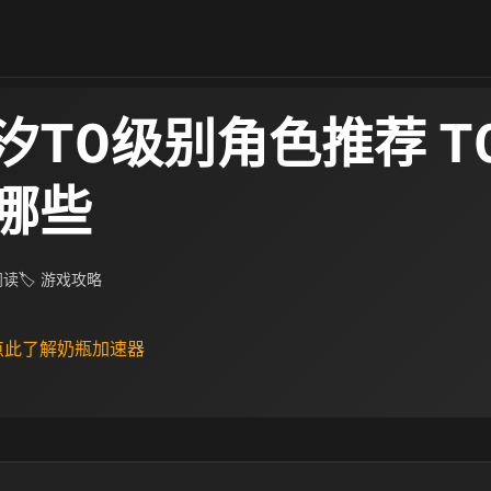
汐T0级别角色推荐 T
哪些
 阅读
🏷 游戏攻略
 点此了解奶瓶加速器