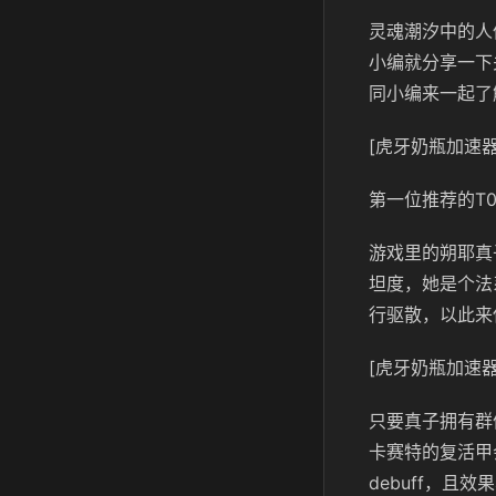
灵魂潮汐中的人
小编就分享一下
同小编来一起了
[虎牙奶瓶加速器
第一位推荐的T
游戏里的朔耶真
坦度，她是个法
行驱散，以此来
[虎牙奶瓶加速器
只要真子拥有群
卡赛特的复活甲
debuff，且