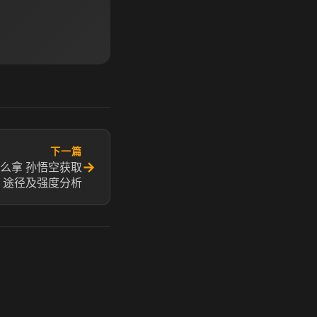
下一篇
→
么拿 孙悟空获取
途径及强度分析