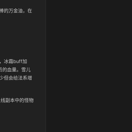
棒的万金油，在
冰霜buff加
员的血量。雪儿
少但会给法系增
主线副本中的怪物
。