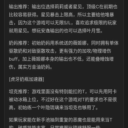
输出推荐：输出位选择莉莉或者星见，顶级C在前期也
比较容易获得。星见暴击上限高，所以主要给他堆暴
击，因为这个游戏可以无限S/L，喜欢追求极限的玩家
就用星见。想玩安逸输出的也可以选择叶月雪。
奶妈推荐：初始奶妈用系统送的薇姬娜，同时拥有单体
驱散奶和对敌驱散攻击，更有强力的加攻/物理增伤
buff，加上薇姬娜本身的输出也不低，还能叠暗蚀增
伤，属实万金油奶妈。
[虎牙奶瓶加速器]
坦克推荐：游戏里面没有特别能扛的T，可以先用阿卡
被动冰箱上位，不过好在这个游戏对T的要求也不是很
高，初始练一个叶隐琉璃来当坦克也够用了。
如果玩家能在新手池抽到重复的恶魔也是能用来当T
的，破盾技能丰富，日常推图比琉璃舒服一些。