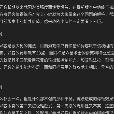
异客长期以来就因为其强度而饱受增益，在最新版本中他终于如
方舟异客值得练吗？今天小编就为大家带来这个问题的解答，帮
目前版本中的培养价值，感兴趣的小伙伴一定要看下去哦。
]
异客是很少见的链法，目前游戏中只有惊蛰和异客属于该模组的
高，异客的费用就有33点，而同样是六星术士的伊芙利特也是
的就是其不匹配费用花费的输出和控制能力，和艾雅法拉，刻俄
，异客的输出能力不足，而和同样费用的群攻术士相比，异客的
]
么都会一点，但是什么都不强的那种干员，链法造成的停顿效果
异客本身的第二天赋极难触发，第一天赋的泛用性又不高，这些
称为六星干员之耻，这就足以看出异客在当前版本中的尴尬情况