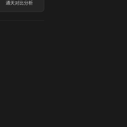
通天对比分析
玩 Steam 用奶瓶 - 关键时刻奶你一口
奶瓶加速器|广州虎牙信息科技有限公司. 保留所有权利.