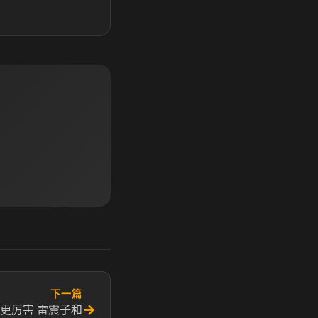
下一篇
→
更厉害 雷震子和