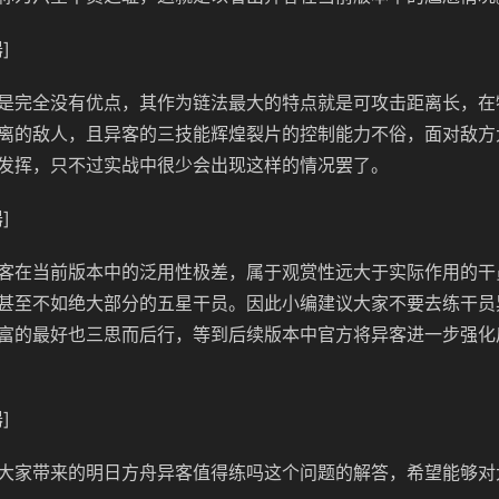
]
是完全没有优点，其作为链法最大的特点就是可攻击距离长，在
离的敌人，且异客的三技能辉煌裂片的控制能力不俗，面对敌方
发挥，只不过实战中很少会出现这样的情况罢了。
]
客在当前版本中的泛用性极差，属于观赏性远大于实际作用的干
甚至不如绝大部分的五星干员。因此小编建议大家不要去练干员
富的最好也三思而后行，等到后续版本中官方将异客进一步强化
]
大家带来的明日方舟异客值得练吗这个问题的解答，希望能够对