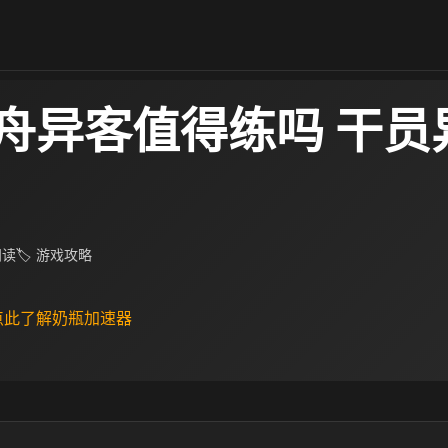
舟异客值得练吗 干员
 阅读
🏷 游戏攻略
 点此了解奶瓶加速器