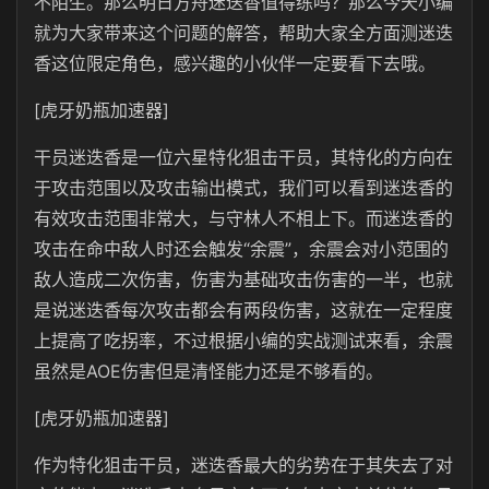
不陌生。那么明日方舟迷迭香值得练吗？那么今天小编
就为大家带来这个问题的解答，帮助大家全方面测迷迭
香这位限定角色，感兴趣的小伙伴一定要看下去哦。
[虎牙奶瓶加速器]
干员迷迭香是一位六星特化狙击干员，其特化的方向在
于攻击范围以及攻击输出模式，我们可以看到迷迭香的
有效攻击范围非常大，与守林人不相上下。而迷迭香的
攻击在命中敌人时还会触发“余震”，余震会对小范围的
敌人造成二次伤害，伤害为基础攻击伤害的一半，也就
是说迷迭香每次攻击都会有两段伤害，这就在一定程度
上提高了吃拐率，不过根据小编的实战测试来看，余震
虽然是AOE伤害但是清怪能力还是不够看的。
[虎牙奶瓶加速器]
作为特化狙击干员，迷迭香最大的劣势在于其失去了对