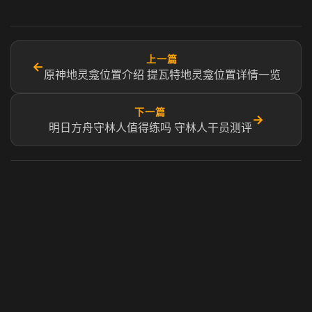
上一篇
←
原神地灵龛位置介绍 提瓦特地灵龛位置详情一览
下一篇
→
明日方舟守林人值得练吗 守林人干员测评