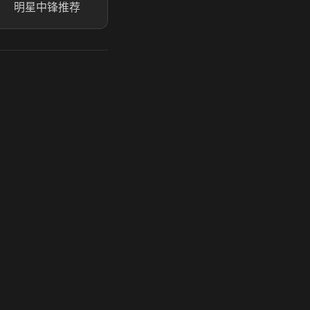
明星中锋推荐
玩 Steam 用奶瓶 - 关键时刻奶你一口
奶瓶加速器|广州虎牙信息科技有限公司. 保留所有权利.