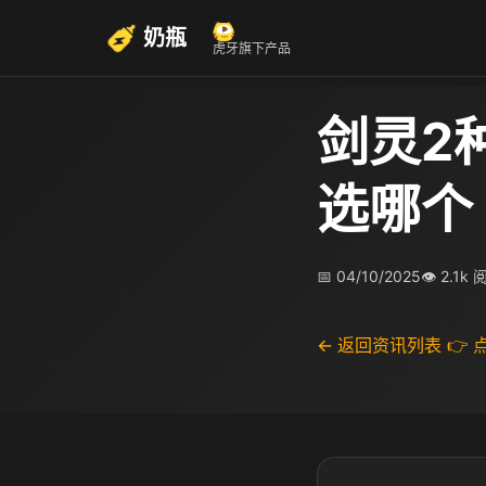
奶瓶
虎牙旗下产品
剑灵2
选哪个
📅 04/10/2025
👁 2.1k
← 返回资讯列表
👉