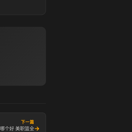
下一篇
→
哪个好 美职篮全