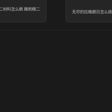
二材料怎么刷 棘刺精二
无尽的拉格朗日怎么掠
© 2025 虎牙