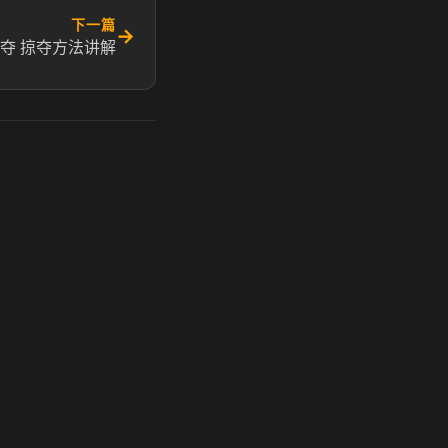
下一篇
→
夺 掠夺方法讲解
玩 Steam 用奶瓶 - 关键时刻奶你一口
奶瓶加速器|广州虎牙信息科技有限公司. 保留所有权利.