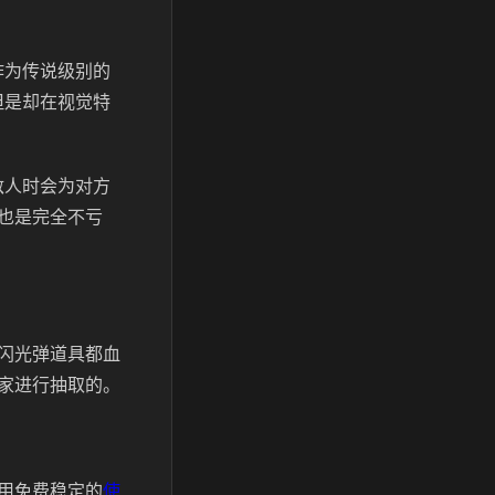
作为传说级别的
但是却在视觉特
敌人时会为对方
也是完全不亏
闪光弹道具都血
家进行抽取的。
用免费稳定的
使