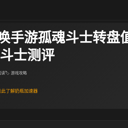
唤手游孤魂斗士转盘
魂斗士测评
 阅读
🏷 游戏攻略
 点此了解奶瓶加速器