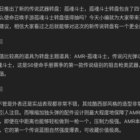
日推出了新的传说武器转盘：孤魂斗士，孤魂斗士转盘包含了四
么使命召唤手游孤魂斗士转盘值得抽吗？今天小编就为大家带来
建议，相信大家看过之后就能够对这次的新传说转盘有一个更全
]
值比较高的道具为转盘主题道具：AMR-孤魂斗士，传说闪光弹
孤魂斗士，这是S6使命手册赛季的第一款传说级别的狙击枪类武
值。
]
士不管是外表还是实战表现都非常不错，其炫酷西部风格的造型非
引人注目。而喉缩加独头弹的配件设计则最大程度地保障了AMR
，即便在中距离也能够轻松做到一枪一个，压制力极强。AMR
，它的第一个传说蓝图自然强度爆表，可收藏价值极高。