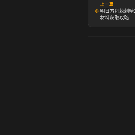
上一篇
←
明日方舟棘刺精
材料获取攻略
虎牙奶瓶加速器