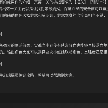
有的虎男作为介绍，其第一关的挑战要求为【通关】【辅助≥2
难看出这一关主要就是让我们带够奶妈，保证血量的安全就可以直
们的辅助角色选择
貔貅和蔡昭姬，貔貅本身的治疗量相当不错，
]
备强大的复活效果，实战当中即使有队友阵亡也能够直接满血复
的。输出角色大家可以选择这次小红娘联动角色，其强度还是相
]
生幻想探员传记攻略，希望可以帮助到大家。