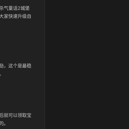
杀气童话2城堡
大家快速升级自
励，这个是最稳
。
后就可以领取宝
的。