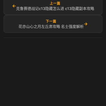
上一篇
←
克鲁赛德战记c13隐藏怎么进 c13隐藏副本攻略
下一篇
→
花亦山心之月左丘肃攻略 名士强度解析