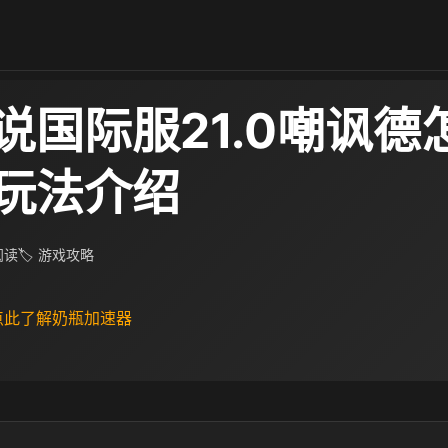
说国际服21.0嘲讽德
玩法介绍
 阅读
🏷 游戏攻略
 点此了解奶瓶加速器