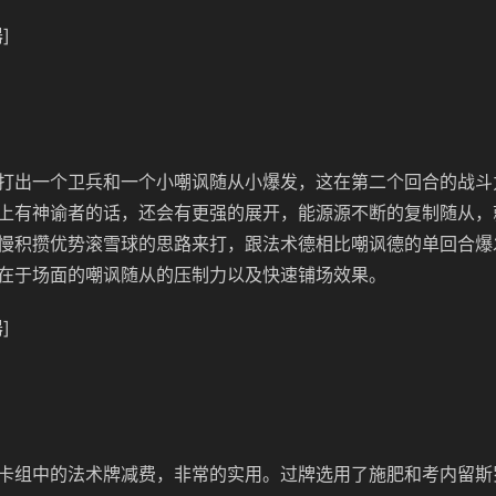
]
打出一个卫兵和一个小嘲讽随从小爆发，这在第二个回合的战斗
上有神谕者的话，还会有更强的展开，能源源不断的复制随从，
慢积攒优势滚雪球的思路来打，跟法术德相比嘲讽德的单回合爆
在于场面的嘲讽随从的压制力以及快速铺场效果。
]
卡组中的法术牌减费，非常的实用。过牌选用了施肥和考内留斯