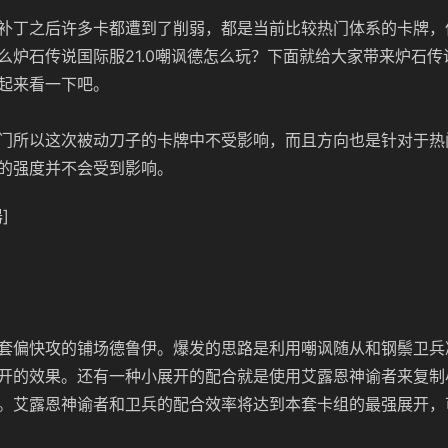
补丁之后许多卡都遭到了削弱，都是当前比较热门体系的卡牌，
么炉石传说国际服21.0嘲讽德怎么玩？下面就给大家带来炉石
起来看一下吧。
门所以这次被动刀子的卡牌中不受影响，而且方向也是针对于热
的强度并不会受到影响。
]
套偏快攻的铺场德鲁伊。爆发的思路是利用嘲讽随从和钢鬃卫兵
开的效果。还有一种小展开的配合就是使用艾露恩神谕者来复制
。艾露恩神谕者和卫兵的配合效率将达到本套卡组的最强展开，