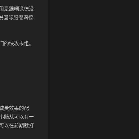
但是跟嘲讽德没
传说国际服嘲讽德
门的快攻卡组。
减费效果的配
小随从可以有一
可以在前期就打