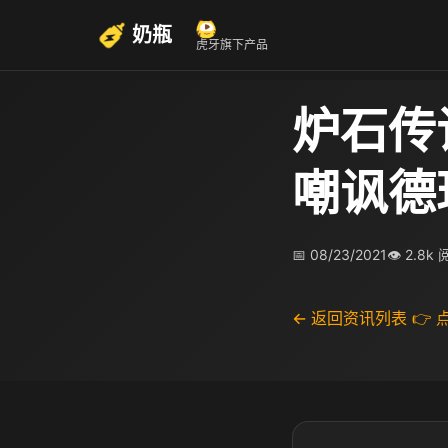
奶瓶
虎牙旗下产品
炉石传
嘲讽德
📅 08/23/2021
👁 2.8k
← 返回资讯列表
👉