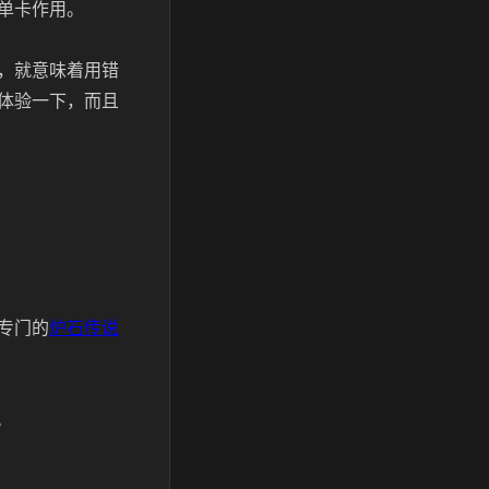
单卡作用。
，就意味着用错
体验一下，而且
专门的
炉石传说
。