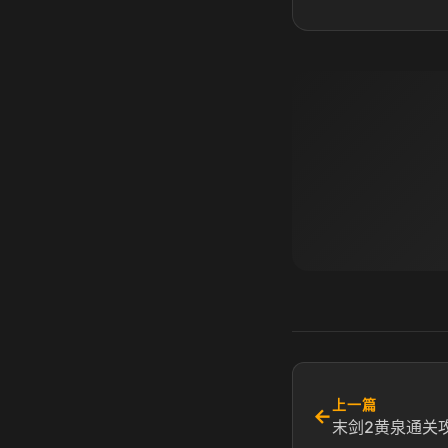
上一篇
←
末剑2黄泉通关