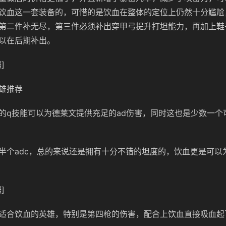
饮血这一套装备的，可惜的是饮血在整体的定位上仍然十分尴尬
第二件补无尽，第三件必须补出穿甲弓提升打坦能力，再加上鞋
以在后期补出。
]
雄推荐
的q技能可以为德莱文提供充足的ad伤害，同时这也是少数一个
半个adc，总的来说还是拥有十分不错的坦度的，饮血更是可以
]
适合饮血的英雄，特别是第四枪的伤害，配合上饮血直接吸血起