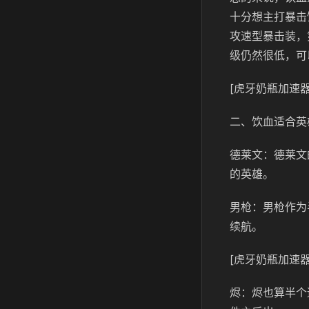
十分想主打暴击
攻速型暴击装，
级仍然很低，可
[虎牙奶瓶加速器
二、饮血适合英
德莱文：德莱文
的英雄。
男枪：男枪作为
续航。
[虎牙奶瓶加速器
烬：烬也算半个