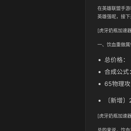
在英雄联盟手游
英雄强呢，接下
[虎牙奶瓶加速器
一、饮血重做属
总价格： 3
合成公式：
65物理攻
〔新增〕
[虎牙奶瓶加速器
总的来说，饮血