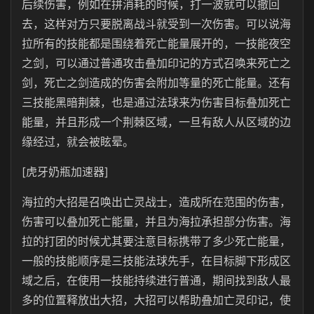
后续伤害，例如在拼消耗的时候，打一波就可以撤回
去，这样对方只要脱离战斗就受到一次伤害。可以说海
拉所有的技能都是围绕着死亡能量展开的，一技能夜空
之剑，可以通过普通攻击叠加印记的方式召唤来死亡之
剑，死亡之剑造成的伤害会附加等量的死亡能量。还有
三技能黑暗荆棘，也是通过法球来为伤害目标叠加死亡
能量，并且形成一个荆棘区域，一旦有敌人从区域的边
缘经过，就会被眩晕。
[虎牙奶瓶加速器]
海拉的大招是召唤出亡灵战士，造成所在范围的伤害，
伤害可以叠加死亡能量，并且为海拉承担部分伤害。海
拉的打团的时候尤其要注意目标携带了多少死亡能量，
一般的技能顺序是三技能法球先手，在目标脚下形成区
域之后，在使用一技能持续进行普通，期间找到敌人最
多的位置释放出大招，大招可以帮助叠加亡灵印记，使