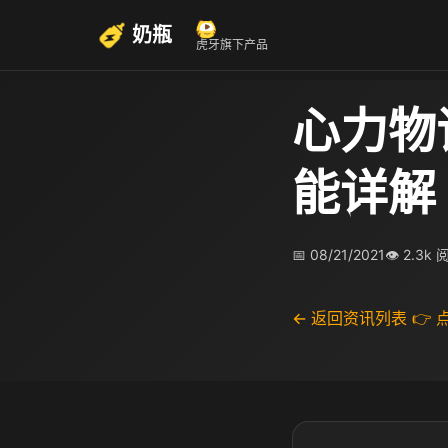
奶瓶
虎牙旗下产品
心力物
能详解
📅 08/21/2021
👁 2.3k
← 返回资讯列表
👉