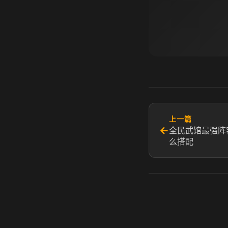
上一篇
←
全民武馆最强阵
么搭配