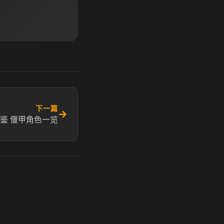
下一篇
→
鉴 偃甲角色一览