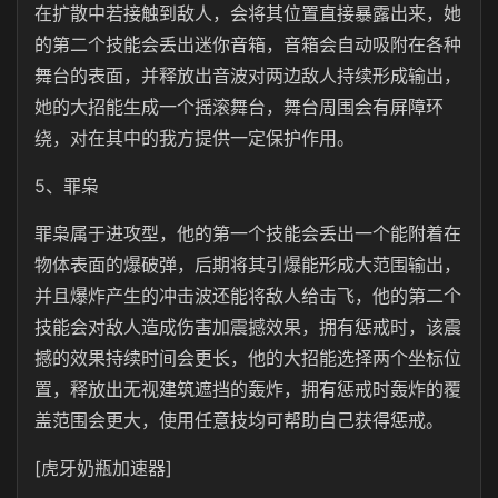
在扩散中若接触到敌人，会将其位置直接暴露出来，她
的第二个技能会丢出迷你音箱，音箱会自动吸附在各种
舞台的表面，并释放出音波对两边敌人持续形成输出，
她的大招能生成一个摇滚舞台，舞台周围会有屏障环
绕，对在其中的我方提供一定保护作用。
5、罪枭
罪枭属于进攻型，他的第一个技能会丢出一个能附着在
物体表面的爆破弹，后期将其引爆能形成大范围输出，
并且爆炸产生的冲击波还能将敌人给击飞，他的第二个
技能会对敌人造成伤害加震撼效果，拥有惩戒时，该震
撼的效果持续时间会更长，他的大招能选择两个坐标位
置，释放出无视建筑遮挡的轰炸，拥有惩戒时轰炸的覆
盖范围会更大，使用任意技均可帮助自己获得惩戒。
[虎牙奶瓶加速器]