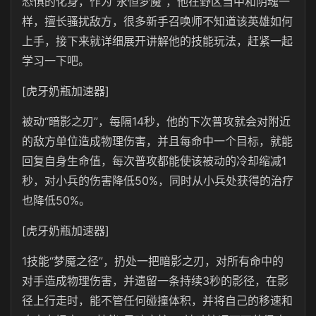
恐惧的化身，作为”永恒梦魇”，他在野区当中和阴魂一
样，擅长骚扰敌方，很多新手召唤师不知道该英雄如何
上手，接下来就详细展开讲解他的技能玩法，赶紧一起
学习一下吧。
[虎牙奶瓶加速器]
被动“暗影之刃”，每隔14秒，他的下次普攻就会对附近
的敌方单位造成物理伤害，并且每命中一个目标，就能
回复自身生命值，每次普攻都能使该被动的冷却缩减1
秒，对小兵的伤害降低50%，同时从小兵处获得的治疗
也降低50%。
[虎牙奶瓶加速器]
1技能“梦魇之径”，扔处一把暗影之刃，对所有命中的
对手造成物理伤害，并遗留一条持续3秒的影径，在影
径上行走时，能不管任何碰撞体积，并将自己的移速和